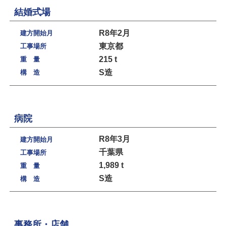
結婚式場
R8年2月
建方開始月
東京都
工事場所
215 t
重 量
S造
構 造
病院
R8年3月
建方開始月
千葉県
工事場所
1,989 t
重 量
S造
構 造
事務所・店舗